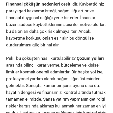
Finansal çöküşün nedenleri
çeşitlidir. Kaybettiğiniz
parayı geri kazanma isteği, bağımlılığı artırır ve
finansal duygusal sağlığı yerle bir eder. İnsanlar
bazen sadece kaybettiklerinin acısı ile motive olurlar;
bu da onları daha çok risk almaya iter. Ancak,
kaybetme korkusu onları esir alır, bu döngü ise
durdurulması güç bir hal alır.
Peki, bu çöküşten nasıl kurtulabiliriz?
Çözüm yolları
arasında bilinçli karar verme, bütçeleme ve kişisel
limitler koymak önemli adımlardır. Bir başka yol ise,
profesyonel yardım alarak bağımlılığın üstesinden
gelmektir. Sonuçta, kumar bir şans oyunu olsa da,
hayatın dengesi ve finansımızı kontrol altında tutmak
tamamen elimizde. Şansa yatırım yapmanın getirdiği
riskler karşısında aklımızı kullanmak her zaman en iyi
yoldur. Unutmayın, kazanç sağlamak için kontrol sizin