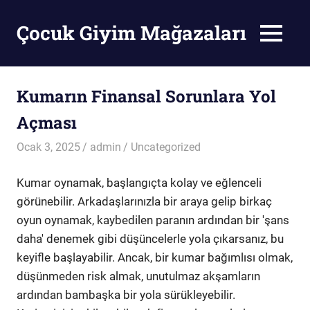
Skip
to
Çocuk Giyim Mağazaları
MENU
content
Çocuk
Giyim
Mağazaları
Kumarın Finansal Sorunlara Yol
Açması
Ocak 3, 2025
admin
Uncategorized
Kumar oynamak, başlangıçta kolay ve eğlenceli
görünebilir. Arkadaşlarınızla bir araya gelip birkaç
oyun oynamak, kaybedilen paranın ardından bir 'şans
daha' denemek gibi düşüncelerle yola çıkarsanız, bu
keyifle başlayabilir. Ancak, bir kumar bağımlısı olmak,
düşünmeden risk almak, unutulmaz akşamların
ardından bambaşka bir yola sürükleyebilir.