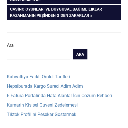
gezinmesi
NEXT
CASINO OYUNLARI VE DUYGUSAL BAĞIMLILIKLAR
POST:
KAZANMANIN PEŞINDEN GIDEN ZARARLAR
Ara
ARA
Kahvaltiya Farkli Omlet Tarifleri
Hepsiburada Kargo Sureci Adim Adim
E Fatura Portalinda Hata Alanlar İcin Cozum Rehberi
Kumarin Kisisel Guveni Zedelemesi
Tiktok Profilini Pesəkar Gostərmək