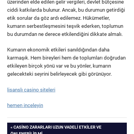
üzerinden elde edilen gelir vergileri, devlet bütçesine
ciddi katkılarda bulunur. Ancak, bu durumun getirdiği
etik sorular da göz ardı edilemez. Hükümetler,
kumarın serbestleşmesini teşvik ederken, toplumun
bu durumdan ne derece etkilendiğini dikkate almalı.
Kumarın ekonomik etkileri sanıldığından daha
karmaşık. Hem bireyleri hem de toplumları doğrudan
etkileyen birçok yönü var ve bu yönler, kumarın
gelecekteki seyrini belirleyecek gibi görünüyor.
lisanslı casino siteleri
hemen inceleyin
Yazı
PREVIOUS
CASINO ZARARLARI UZUN VADELI ETKILER VE
POST:
ÖNLENEBILIR MI