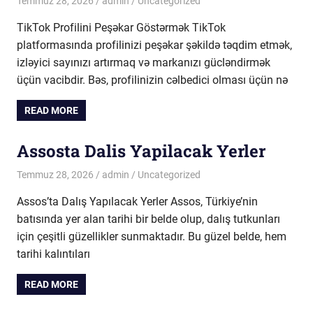
Temmuz 28, 2026
admin
Uncategorized
TikTok Profilini Peşəkar Göstərmək TikTok
platformasında profilinizi peşəkar şəkildə təqdim etmək,
izləyici sayınızı artırmaq və markanızı gücləndirmək
üçün vacibdir. Bəs, profilinizin cəlbedici olması üçün nə
READ MORE
Assosta Dalis Yapilacak Yerler
Temmuz 28, 2026
admin
Uncategorized
Assos’ta Dalış Yapılacak Yerler Assos, Türkiye’nin
batısında yer alan tarihi bir belde olup, dalış tutkunları
için çeşitli güzellikler sunmaktadır. Bu güzel belde, hem
tarihi kalıntıları
READ MORE