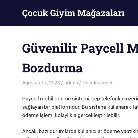
Skip
Çocuk Giyim Mağazaları
to
content
Çocuk
Giyim
Mağazaları
Güvenilir Paycell 
Bozdurma
Ağustos 17, 2023
admin
Uncategorized
Paycell mobil ödeme sistemi, cep telefonları üzeri
sağlayan bir platformdur. Bu sistemi kullanarak fat
ödeme işlemi kolaylıkla gerçekleştirilebilir.
Ancak, bazı durumlarda kullanıcılar ödeme yaptıkla