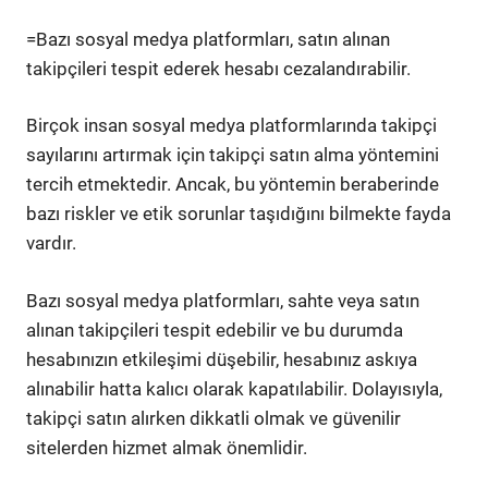
=Bazı sosyal medya platformları, satın alınan
takipçileri tespit ederek hesabı cezalandırabilir.
Birçok insan sosyal medya platformlarında takipçi
sayılarını artırmak için takipçi satın alma yöntemini
tercih etmektedir. Ancak, bu yöntemin beraberinde
bazı riskler ve etik sorunlar taşıdığını bilmekte fayda
vardır.
Bazı sosyal medya platformları, sahte veya satın
alınan takipçileri tespit edebilir ve bu durumda
hesabınızın etkileşimi düşebilir, hesabınız askıya
alınabilir hatta kalıcı olarak kapatılabilir. Dolayısıyla,
takipçi satın alırken dikkatli olmak ve güvenilir
sitelerden hizmet almak önemlidir.