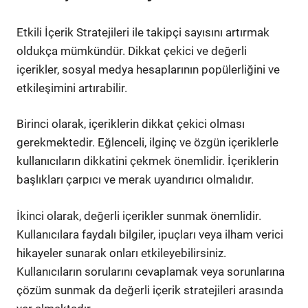
Etkili İçerik Stratejileri ile takipçi sayısını artırmak
oldukça mümkündür. Dikkat çekici ve değerli
içerikler, sosyal medya hesaplarının popülerliğini ve
etkileşimini artırabilir.
Birinci olarak, içeriklerin dikkat çekici olması
gerekmektedir. Eğlenceli, ilginç ve özgün içeriklerle
kullanıcıların dikkatini çekmek önemlidir. İçeriklerin
başlıkları çarpıcı ve merak uyandırıcı olmalıdır.
İkinci olarak, değerli içerikler sunmak önemlidir.
Kullanıcılara faydalı bilgiler, ipuçları veya ilham verici
hikayeler sunarak onları etkileyebilirsiniz.
Kullanıcıların sorularını cevaplamak veya sorunlarına
çözüm sunmak da değerli içerik stratejileri arasında