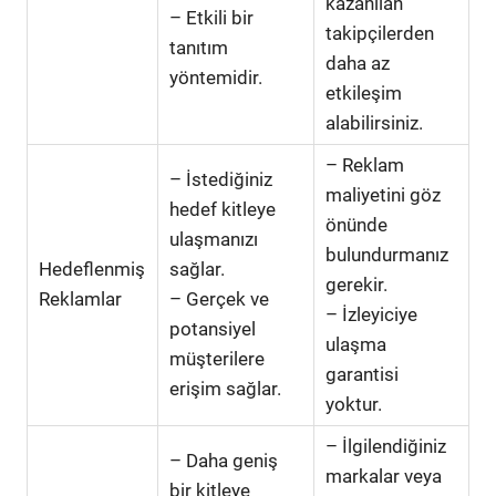
kazanılan
– Etkili bir
takipçilerden
tanıtım
daha az
yöntemidir.
etkileşim
alabilirsiniz.
– Reklam
– İstediğiniz
maliyetini göz
hedef kitleye
önünde
ulaşmanızı
bulundurmanız
Hedeflenmiş
sağlar.
gerekir.
Reklamlar
– Gerçek ve
– İzleyiciye
potansiyel
ulaşma
müşterilere
garantisi
erişim sağlar.
yoktur.
– İlgilendiğiniz
– Daha geniş
markalar veya
bir kitleye