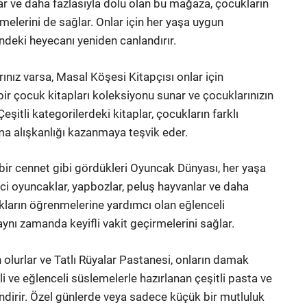
lar ve daha fazlasıyla dolu olan bu mağaza, çocukların
rmelerini de sağlar. Onlar için her yaşa uygun
ndeki heyecanı yeniden canlandırır.
nız varsa, Masal Köşesi Kitapçısı onlar için
r çocuk kitapları koleksiyonu sunar ve çocuklarınızın
eşitli kategorilerdeki kitaplar, çocukların farklı
ma alışkanlığı kazanmaya teşvik eder.
bir cennet gibi gördükleri Oyuncak Dünyası, her yaşa
ici oyuncaklar, yapbozlar, peluş hayvanlar ve daha
ların öğrenmelerine yardımcı olan eğlenceli
ynı zamanda keyifli vakit geçirmelerini sağlar.
n olurlar ve Tatlı Rüyalar Pastanesi, onların damak
i ve eğlenceli süslemelerle hazırlanan çeşitli pasta ve
endirir. Özel günlerde veya sadece küçük bir mutluluk