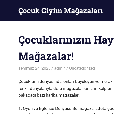
Skip
Çocuk Giyim Mağazaları
to
content
Çocuk
Giyim
Mağazaları
Çocuklarınızın Hay
Mağazalar!
Temmuz 24, 2023
admin
Uncategorized
Çocukların dünyasında, onları büyüleyen ve merakl
renkli dünyalarıyla dolu mağazalar, onların kalplerin
bakacağı bazı harika mağazalar!
1. Oyun ve Eğlence Dünyası: Bu mağaza, adeta çocu