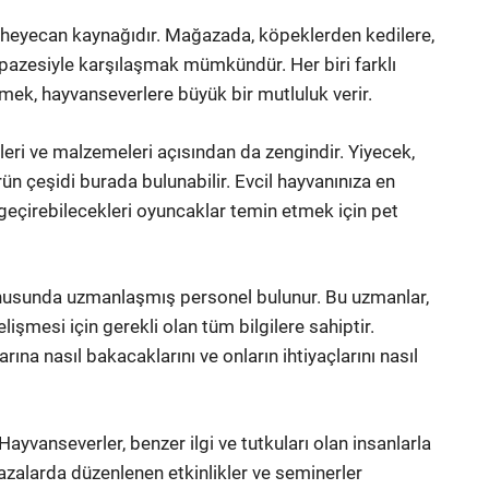
ir heyecan kaynağıdır. Mağazada, köpeklerden kedilere,
pazesiyle karşılaşmak mümkündür. Her biri farklı
örmek, hayvanseverlere büyük bir mutluluk verir.
eri ve malzemeleri açısından da zengindir. Yiyecek,
n çeşidi burada bulunabilir. Evcil hayvanınıza en
 geçirebilecekleri oyuncaklar temin etmek için pet
onusunda uzmanlaşmış personel bulunur. Bu uzmanlar,
lişmesi için gerekli olan tüm bilgilere sahiptir.
ına nasıl bakacaklarını ve onların ihtiyaçlarını nasıl
yvanseverler, benzer ilgi ve tutkuları olan insanlarla
ğazalarda düzenlenen etkinlikler ve seminerler