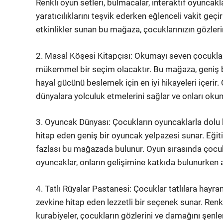
Renkli oyun setleri, bulmacalar, interaktif oyuncak
yaratıcılıklarını teşvik ederken eğlenceli vakit geçi
etkinlikler sunan bu mağaza, çocuklarınızın gözleri
2. Masal Köşesi Kitapçısı: Okumayı seven çocukları
mükemmel bir seçim olacaktır. Bu mağaza, geniş bi
hayal gücünü beslemek için en iyi hikayeleri içerir. Ç
dünyalara yolculuk etmelerini sağlar ve onları oku
3. Oyuncak Dünyası: Çocukların oyuncaklarla dolu 
hitap eden geniş bir oyuncak yelpazesi sunar. Eğit
fazlası bu mağazada bulunur. Oyun sırasında çocuk
oyuncaklar, onların gelişimine katkıda bulunurken a
4. Tatlı Rüyalar Pastanesi: Çocuklar tatlılara hayra
zevkine hitap eden lezzetli bir seçenek sunar. Renkl
kurabiyeler, çocukların gözlerini ve damağını şenl