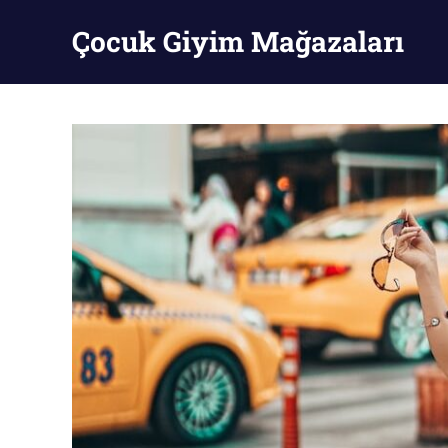
Skip
Çocuk Giyim Mağazaları
to
content
Çocuk
Giyim
Mağazaları