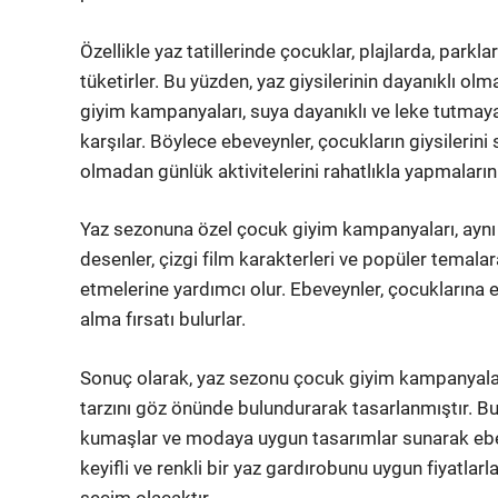
Özellikle yaz tatillerinde çocuklar, plajlarda, park
tüketirler. Bu yüzden, yaz giysilerinin dayanıklı o
giyim kampanyaları, suya dayanıklı ve leke tutmaya
karşılar. Böylece ebeveynler, çocukların giysilerin
olmadan günlük aktivitelerini rahatlıkla yapmalarını
Yaz sezonuna özel çocuk giyim kampanyaları, ayn
desenler, çizgi film karakterleri ve popüler temalara
etmelerine yardımcı olur. Ebeveynler, çocuklarına en
alma fırsatı bulurlar.
Sonuç olarak, yaz sezonu çocuk giyim kampanyaları, 
tarzını göz önünde bulundurarak tasarlanmıştır. Bu
kumaşlar ve modaya uygun tasarımlar sunarak ebevey
keyifli ve renkli bir yaz gardırobunu uygun fiyatlar
seçim olacaktır.