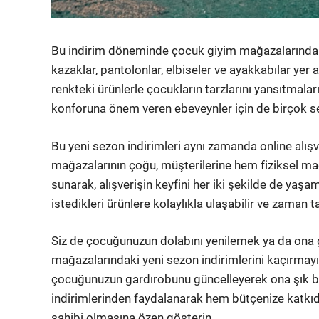
Bu indirim döneminde çocuk giyim mağazalarında e
kazaklar, pantolonlar, elbiseler ve ayakkabılar yer 
renkteki ürünlerle çocukların tarzlarını yansıtmalar
konforuna önem veren ebeveynler için de birçok 
Bu yeni sezon indirimleri aynı zamanda online alış
mağazalarının çoğu, müşterilerine hem fiziksel m
sunarak, alışverişin keyfini her iki şekilde de yaş
istedikleri ürünlere kolaylıkla ulaşabilir ve zaman t
Siz de çocuğunuzun dolabını yenilemek ya da ona g
mağazalarındaki yeni sezon indirimlerini kaçırmayın
çocuğunuzun gardırobunu güncelleyerek ona şık bi
indirimlerinden faydalanarak hem bütçenize katkı
sahibi olmasına özen gösterin.