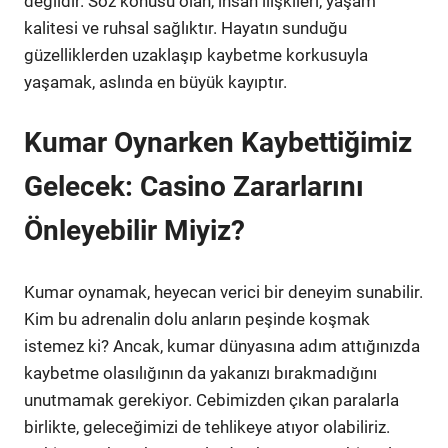
değildir. Söz konusu olan, insan ilişkileri, yaşam
kalitesi ve ruhsal sağlıktır. Hayatın sunduğu
güzelliklerden uzaklaşıp kaybetme korkusuyla
yaşamak, aslında en büyük kayıptır.
Kumar Oynarken Kaybettiğimiz
Gelecek: Casino Zararlarını
Önleyebilir Miyiz?
Kumar oynamak, heyecan verici bir deneyim sunabilir.
Kim bu adrenalin dolu anların peşinde koşmak
istemez ki? Ancak, kumar dünyasına adım attığınızda
kaybetme olasılığının da yakanızı bırakmadığını
unutmamak gerekiyor. Cebimizden çıkan paralarla
birlikte, geleceğimizi de tehlikeye atıyor olabiliriz.