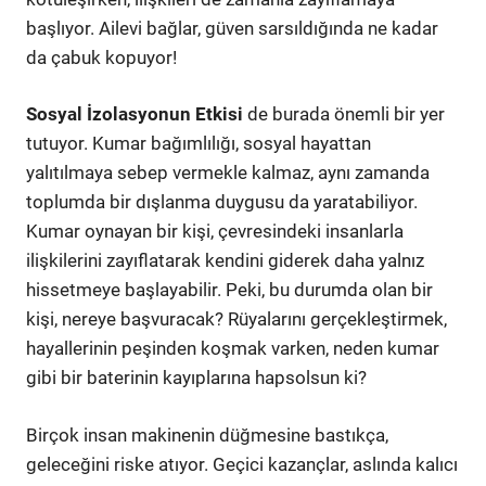
başlıyor. Ailevi bağlar, güven sarsıldığında ne kadar
da çabuk kopuyor!
Sosyal İzolasyonun Etkisi
de burada önemli bir yer
tutuyor. Kumar bağımlılığı, sosyal hayattan
yalıtılmaya sebep vermekle kalmaz, aynı zamanda
toplumda bir dışlanma duygusu da yaratabiliyor.
Kumar oynayan bir kişi, çevresindeki insanlarla
ilişkilerini zayıflatarak kendini giderek daha yalnız
hissetmeye başlayabilir. Peki, bu durumda olan bir
kişi, nereye başvuracak? Rüyalarını gerçekleştirmek,
hayallerinin peşinden koşmak varken, neden kumar
gibi bir baterinin kayıplarına hapsolsun ki?
Birçok insan makinenin düğmesine bastıkça,
geleceğini riske atıyor. Geçici kazançlar, aslında kalıcı