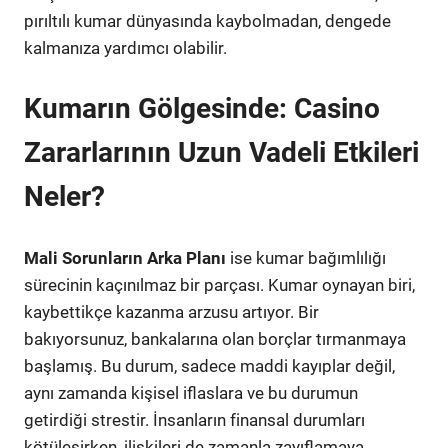
pırıltılı kumar dünyasında kaybolmadan, dengede
kalmanıza yardımcı olabilir.
Kumarın Gölgesinde: Casino
Zararlarının Uzun Vadeli Etkileri
Neler?
Mali Sorunların Arka Planı
ise kumar bağımlılığı
sürecinin kaçınılmaz bir parçası. Kumar oynayan biri,
kaybettikçe kazanma arzusu artıyor. Bir
bakıyorsunuz, bankalarına olan borçlar tırmanmaya
başlamış. Bu durum, sadece maddi kayıplar değil,
aynı zamanda kişisel iflaslara ve bu durumun
getirdiği strestir. İnsanların finansal durumları
kötüleşirken, ilişkileri de zamanla zayıflamaya