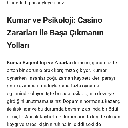
hissedildiğini söyleyebiliriz.
Kumar ve Psikoloji: Casino
Zararları ile Başa Çıkmanın
Yolları
Kumar Bağımlılığı ve Zararları
konusu, günümüzde
artan bir sorun olarak karşımıza çıkıyor. Kumar
oynarken, insanlar çoğu zaman kaybettikleri parayı
geri kazanma umuduyla daha fazla oynama
eğiliminde oluyor. İşte burada psikolojinin devreye
girdiğini unutmamalısınız. Dopamin hormonu, kazanç
ile ilişkilidir ve bu durumda beynimiz aslında bir ödül
almıştır. Ancak kaybetme durumlarında kişide oluşan
kaygı ve stres, kişinin ruh halini ciddi şekilde