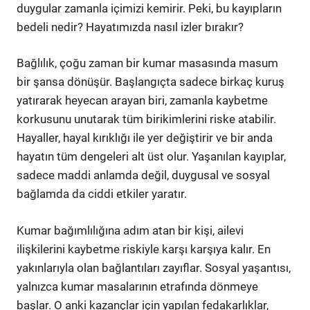
duygular zamanla içimizi kemirir. Peki, bu kayıpların
bedeli nedir? Hayatımızda nasıl izler bırakır?
Bağlılık, çoğu zaman bir kumar masasında masum
bir şansa dönüşür. Başlangıçta sadece birkaç kuruş
yatırarak heyecan arayan biri, zamanla kaybetme
korkusunu unutarak tüm birikimlerini riske atabilir.
Hayaller, hayal kırıklığı ile yer değiştirir ve bir anda
hayatın tüm dengeleri alt üst olur. Yaşanılan kayıplar,
sadece maddi anlamda değil, duygusal ve sosyal
bağlamda da ciddi etkiler yaratır.
Kumar bağımlılığına adım atan bir kişi, ailevi
ilişkilerini kaybetme riskiyle karşı karşıya kalır. En
yakınlarıyla olan bağlantıları zayıflar. Sosyal yaşantısı,
yalnızca kumar masalarının etrafında dönmeye
başlar. O anki kazançlar için yapılan fedakarlıklar,