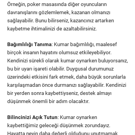
Örneğin, poker masasında diğer oyuncuların
davranışlarını gözlemlemek, kazanan olmanızı
sağlayabilir. Bunu bilirseniz, kazancınız artarken
kaybetme ihtimalinizi de azaltabilirsiniz.
Bağımlılığı Tanıma
: Kumar bağımlılığı, maalesef
birçok insanın hayatını olumsuz etkileyebiliyor.
Kendinizi sürekli olarak kumar oynarken buluyorsanız,
bu bir uyarı işareti olabilir. Duygusal durumunuz
üzerindeki etkisini fark etmek, daha büyük sorunlarla
karşılaşmadan önce durmanızı sağlayabilir. Kendinizi
bir yerden sonra kaybettiyseniz, destek almayı
düşünmek önemli bir adım olacaktır.
Bilincinizi Açık Tutun
: Kumar oynarken
kaybettiğimiz geleceği düşünmek zorundayız.
Hayatta neyin daha değerli olduğunu unutmamak