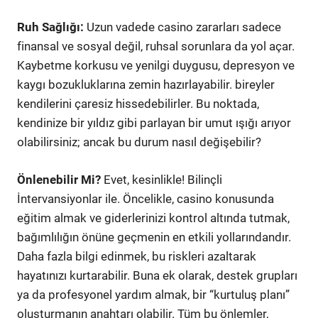
Ruh Sağlığı:
Uzun vadede casino zararları sadece
finansal ve sosyal değil, ruhsal sorunlara da yol açar.
Kaybetme korkusu ve yenilgi duygusu, depresyon ve
kaygı bozukluklarına zemin hazırlayabilir. bireyler
kendilerini çaresiz hissedebilirler. Bu noktada,
kendinize bir yıldız gibi parlayan bir umut ışığı arıyor
olabilirsiniz; ancak bu durum nasıl değişebilir?
Önlenebilir Mi?
Evet, kesinlikle! Bilinçli
İntervansiyonlar ile. Öncelikle, casino konusunda
eğitim almak ve giderlerinizi kontrol altında tutmak,
bağımlılığın önüne geçmenin en etkili yollarındandır.
Daha fazla bilgi edinmek, bu riskleri azaltarak
hayatınızı kurtarabilir. Buna ek olarak, destek grupları
ya da profesyonel yardım almak, bir “kurtuluş planı”
oluşturmanın anahtarı olabilir. Tüm bu önlemler,