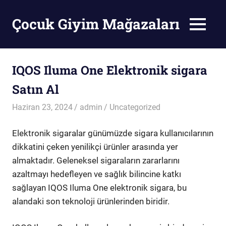
Skip
to
Çocuk Giyim Mağazaları
MENU
content
Çocuk
Giyim
Mağazaları
IQOS Iluma One Elektronik sigara
Satın Al
Haziran 23, 2024
admin
Uncategorized
Elektronik sigaralar günümüzde sigara kullanıcılarının
dikkatini çeken yenilikçi ürünler arasında yer
almaktadır. Geleneksel sigaraların zararlarını
azaltmayı hedefleyen ve sağlık bilincine katkı
sağlayan IQOS Iluma One elektronik sigara, bu
alandaki son teknoloji ürünlerinden biridir.