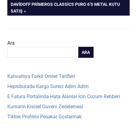
POST:
NEXT
DAVIDOFF PRIMEROS CLASSICS PURO 6’S METAL KUTU
gezinmesi
POST:
SATIŞ
Ara
ARA
Kahvaltiya Farkli Omlet Tarifleri
Hepsiburada Kargo Sureci Adim Adim
E Fatura Portalinda Hata Alanlar İcin Cozum Rehberi
Kumarin Kisisel Guveni Zedelemesi
Tiktok Profilini Pesəkar Gostərmək