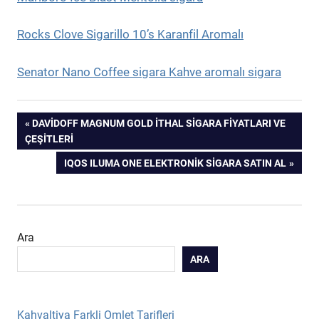
Rocks Clove Sigarillo 10’s Karanfil Aromalı
Senator Nano Coffee sigara Kahve aromalı sigara
Yazı
PREVIOUS
DAVIDOFF MAGNUM GOLD İTHAL SIGARA FIYATLARI VE
POST:
ÇEŞITLERI
gezinmesi
NEXT
IQOS ILUMA ONE ELEKTRONIK SIGARA SATIN AL
POST:
Ara
ARA
Kahvaltiya Farkli Omlet Tarifleri