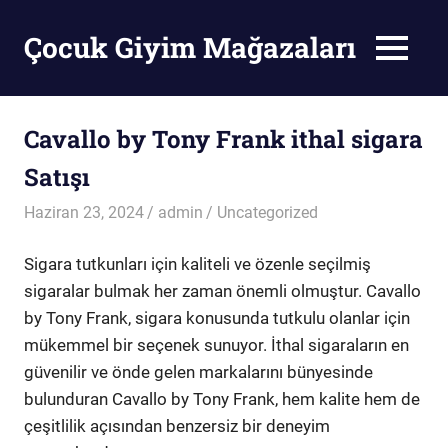
Skip
to
Çocuk Giyim Mağazaları
MENU
content
Çocuk
Giyim
Mağazaları
Cavallo by Tony Frank ithal sigara
Satışı
Haziran 23, 2024
admin
Uncategorized
Sigara tutkunları için kaliteli ve özenle seçilmiş
sigaralar bulmak her zaman önemli olmuştur. Cavallo
by Tony Frank, sigara konusunda tutkulu olanlar için
mükemmel bir seçenek sunuyor. İthal sigaraların en
güvenilir ve önde gelen markalarını bünyesinde
bulunduran Cavallo by Tony Frank, hem kalite hem de
çeşitlilik açısından benzersiz bir deneyim