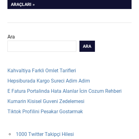
POST:
ARAÇLARI
Ara
ARA
Kahvaltiya Farkli Omlet Tarifleri
Hepsiburada Kargo Sureci Adim Adim
E Fatura Portalinda Hata Alanlar İcin Cozum Rehberi
Kumarin Kisisel Guveni Zedelemesi
Tiktok Profilini Pesəkar Gostərmək
1000 Twitter Takipçi Hilesi