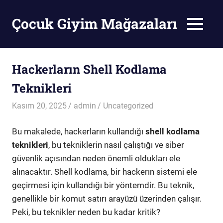
Skip
to
Çocuk Giyim Mağazaları
MENU
content
Çocuk
Giyim
Mağazaları
Hackerların Shell Kodlama
Teknikleri
Kasım 20, 2025
admin
Uncategorized
Bu makalede, hackerların kullandığı
shell kodlama
teknikleri
, bu tekniklerin nasıl çalıştığı ve siber
güvenlik açısından neden önemli oldukları ele
alınacaktır. Shell kodlama, bir hackerın sistemi ele
geçirmesi için kullandığı bir yöntemdir. Bu teknik,
genellikle bir komut satırı arayüzü üzerinden çalışır.
Peki, bu teknikler neden bu kadar kritik?