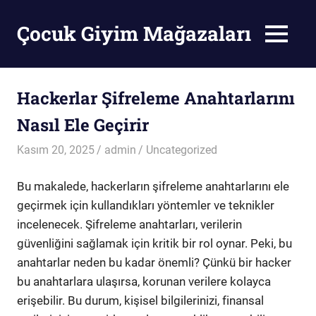
Skip
to
Çocuk Giyim Mağazaları
MENU
content
Çocuk
Giyim
Mağazaları
Hackerlar Şifreleme Anahtarlarını
Nasıl Ele Geçirir
Kasım 20, 2025
admin
Uncategorized
Bu makalede, hackerların şifreleme anahtarlarını ele
geçirmek için kullandıkları yöntemler ve teknikler
incelenecek. Şifreleme anahtarları, verilerin
güvenliğini sağlamak için kritik bir rol oynar. Peki, bu
anahtarlar neden bu kadar önemli? Çünkü bir hacker
bu anahtarlara ulaşırsa, korunan verilere kolayca
erişebilir. Bu durum, kişisel bilgilerinizi, finansal