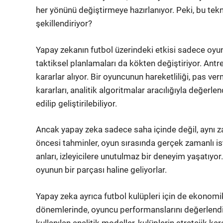
her yönünü değiştirmeye hazırlanıyor. Peki, bu tekn
şekillendiriyor?
Yapay zekanın futbol üzerindeki etkisi sadece oyu
taktiksel planlamaları da kökten değiştiriyor. Antr
kararlar alıyor. Bir oyuncunun hareketliliği, pas ver
kararları, analitik algoritmalar aracılığıyla değerlen
edilip geliştirilebiliyor.
Ancak yapay zeka sadece saha içinde değil, aynı 
öncesi tahminler, oyun sırasında gerçek zamanlı is
anları, izleyicilere unutulmaz bir deneyim yaşatıyor
oyunun bir parçası haline geliyorlar.
Yapay zeka ayrıca futbol kulüpleri için de ekonomik
dönemlerinde, oyuncu performanslarını değerlend
kullanılan analitik modeller, kulüplerin stratejik ka