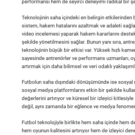
performansı hem de seyirci deneyimi radikal bir şe
Teknolojinin saha içindeki en belirgin etkilerinden
sistem, hakem hatalarını azaltmak ve adaleti sağlam
video incelemesi yaparak hakem kararlarını destek
şekilde yönetilmesini sağlar. Bunun yanı sıra, an
teknolojinin büyük bir etkisi var. Yüksek hızlı kameral
sayesinde antrenörler ve performans uzmanları, oy
artırmak için daha bilimsel ve veri odaklı yaklaşımla
Futbolun saha dışındaki dönüşümünde ise sosyal me
sosyal medya platformlarını etkin bir şekilde kull
değerlerini artırıyor ve küresel bir izleyici kitlesiy
değil, aynı zamanda bir eğlence ve medya fenomeni
Futbol teknolojiyle birlikte hem saha içinde hem d
hem oyunun kalitesini artırıyor hem de izleyici den