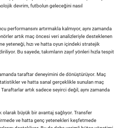
olojik devrim, futbolun geleceğini nasıl
ncu performansını artırmakla kalmıyor, aynı zamanda
enörler artık maç öncesi veri analizleriyle desteklenen
me yeteneği, hızı ve hatta oyun içindeki stratejik
diriliyor. Bu sayede, takımların zayıf yönleri hızla tespit
zamanda taraftar deneyimini de dönüştürüyor. Maç
tatistikler ve hatta sanal gerçeklikle sunulan maç
. Taraftarlar artık sadece seyirci değil, aynı zamanda
 olarak büyük bir avantaj sağlıyor. Transfer
irmede ve hatta genç yetenekleri keşfetmede
rarlarını destekliyor. Bu da daha verimli bütçe yönetimi