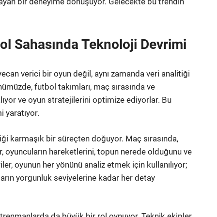
orlayan bir deneyime dönüşüyor. Gelecekte bu trendin
tbol Sahasında Teknoloji Devrimi
can verici bir oyun değil, aynı zamanda veri analitiği
Günümüzde, futbol takımları, maç sırasında ve
lıyor ve oyun stratejilerini optimize ediyorlar. Bu
i yaratıyor.
diği karmaşık bir süreçten doğuyor. Maç sırasında,
r, oyuncuların hareketlerini, topun nerede olduğunu ve
riler, oyunun her yönünü analiz etmek için kullanılıyor;
rın yorgunluk seviyelerine kadar her detay
trenmanlarda da büyük bir rol oynuyor. Teknik ekipler,