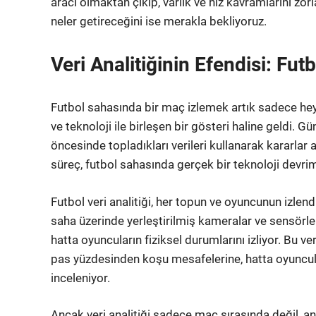
aracı olmaktan çıkıp, varlık ve hız kavramlarını z
neler getireceğini ise merakla bekliyoruz.
Veri Analitiğinin Efendisi: Fu
Futbol sahasında bir maç izlemek artık sadece heye
ve teknoloji ile birleşen bir gösteri haline geldi. 
öncesinde topladıkları verileri kullanarak kararlar a
süreç, futbol sahasında gerçek bir teknoloji devrim
Futbol veri analitiği, her topun ve oyuncunun izlen
saha üzerinde yerleştirilmiş kameralar ve sensörle
hatta oyuncuların fiziksel durumlarını izliyor. Bu ve
pas yüzdesinden koşu mesafelerine, hatta oyuncula
inceleniyor.
Ancak veri analitiği sadece maç sırasında değil, an