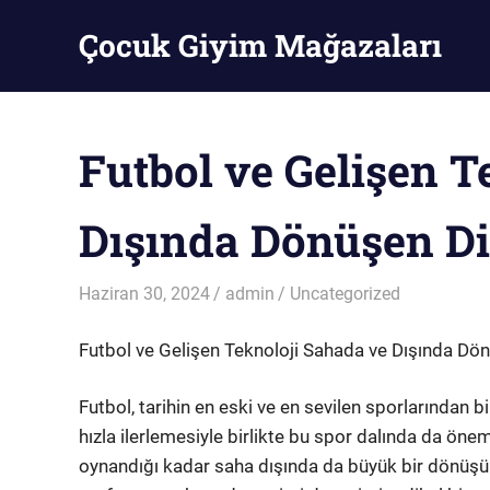
Skip
Çocuk Giyim Mağazaları
to
content
Çocuk
Giyim
Mağazaları
Futbol ve Gelişen T
Dışında Dönüşen D
Haziran 30, 2024
admin
Uncategorized
Futbol ve Gelişen Teknoloji Sahada ve Dışında Dö
Futbol, tarihin en eski ve en sevilen sporlarından b
hızla ilerlemesiyle birlikte bu spor dalında da ön
oynandığı kadar saha dışında da büyük bir dönüşüm