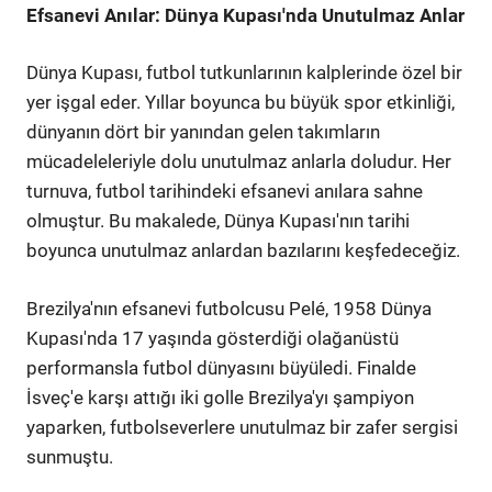
Efsanevi Anılar: Dünya Kupası'nda Unutulmaz Anlar
Dünya Kupası, futbol tutkunlarının kalplerinde özel bir
yer işgal eder. Yıllar boyunca bu büyük spor etkinliği,
dünyanın dört bir yanından gelen takımların
mücadeleleriyle dolu unutulmaz anlarla doludur. Her
turnuva, futbol tarihindeki efsanevi anılara sahne
olmuştur. Bu makalede, Dünya Kupası'nın tarihi
boyunca unutulmaz anlardan bazılarını keşfedeceğiz.
Brezilya'nın efsanevi futbolcusu Pelé, 1958 Dünya
Kupası'nda 17 yaşında gösterdiği olağanüstü
performansla futbol dünyasını büyüledi. Finalde
İsveç'e karşı attığı iki golle Brezilya'yı şampiyon
yaparken, futbolseverlere unutulmaz bir zafer sergisi
sunmuştu.