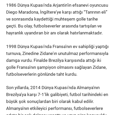
1986 Dünya Kupası'nda Arjantin'in efsanevi oyuncusu
Diego Maradona, İngiltere'ye karşı attığı “Tanrının eli”
ve sonrasında kaydettiği muhteşem golle tarihe
geçti. Bu olay, futbolseverler arasında tartışılan ve
hayranlık uyandıran bir anı olarak hatırlanmaktadır.
1998 Dünya Kupası'nda Fransa'nın ev sahipliği yaptığı
turnuva, Zinedine Zidane'ın unutulmaz performansıyla
damga vurdu. Finalde Brezilya karşısında attığı iki
golle Fransa'nın şampiyon olmasını sağlayan Zidane,
futbolseverlerin gönlünde taht kurdu.
Son yıllarda, 2014 Dünya Kupası'nda Almanya'nın
Brezilya'ya karşı 7-1'lik galibiyeti, futbol tarihindeki en
büyük şok sonuçlardan biri olarak kabul edilir.
Almanya'nın etkileyici performansı, futbolseverlere