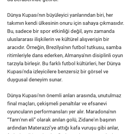
Dünya Kupası'nın büyüleyici yanlarından biri, her
takımın kendi ülkesinin onuru için sahaya çıkmasıdır.
Bu, sadece bir spor etkinliği değil, aynı zamanda
uluslararası ilişkilerin ve kültürel alışverişin bir
aracıdır. Örneğin, Brezilya'nın futbol tutkusu, samba
ritimleriyle dans ederken, Almanya'nın disiplinli oyun
tarzıyla birleşir. Bu farklı futbol kültürleri, her Dünya
Kupası'nda izleyicilere benzersiz bir görsel ve
duygusal deneyim sunar.
Dünya Kupası'nın önemli anları arasında, unutulmaz
final maçları, çekişmeli penaltılar ve efsanevi
oyuncuların performansları yer alır. Maradona'nın
“Tanrı'nın eli” olarak anılan golü, Zidane'ın başının
ardından Materazzi'ye attığı kafa vuruşu gibi anlar,