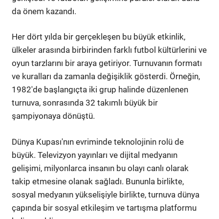
da önem kazandı.
Her dört yılda bir gerçekleşen bu büyük etkinlik,
ülkeler arasında birbirinden farklı futbol kültürlerini ve
oyun tarzlarını bir araya getiriyor. Turnuvanın formatı
ve kuralları da zamanla değişiklik gösterdi. Örneğin,
1982'de başlangıçta iki grup halinde düzenlenen
turnuva, sonrasında 32 takımlı büyük bir
şampiyonaya dönüştü.
Dünya Kupası'nın evriminde teknolojinin rolü de
büyük. Televizyon yayınları ve dijital medyanın
gelişimi, milyonlarca insanın bu olayı canlı olarak
takip etmesine olanak sağladı. Bununla birlikte,
sosyal medyanın yükselişiyle birlikte, turnuva dünya
çapında bir sosyal etkileşim ve tartışma platformu