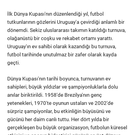
İlk Dünya Kupası'nın düzenlendiği yıl, futbol
tutkunlarının gözlerini Uruguay'a çevirdiği anlamlı bir
dönemdi. Sekiz uluslararası takımın katıldığı turnuva,
olağanüstü bir coşku ve rekabet ortamı yarattı.
Uruguay'ın ev sahibi olarak kazandığı bu turnuva,
futbol tarihinde unutulmaz bir zafer olarak kayda
geçti.
Dünya Kupası'nın tarihi boyunca, turnuvanın ev
sahipleri, büyük yıldızlar ve şampiyonluklarla dolu
anılar biriktirildi. 1958'de Brezilya'nın genç
yetenekleri, 1970'te oyunun ustaları ve 2002'de
sürpriz şampiyonlar, bu etkinliğin büyüsünü ve
gücünü her daim canlı tuttu. Her dört yılda bir
gerçekleşen bu büyük organizasyon, futbolun küresel