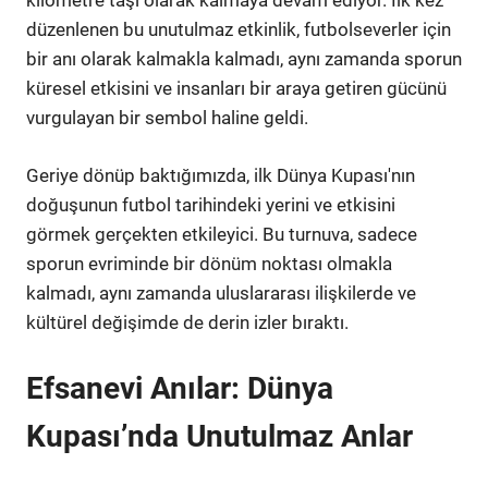
kilometre taşı olarak kalmaya devam ediyor. İlk kez
düzenlenen bu unutulmaz etkinlik, futbolseverler için
bir anı olarak kalmakla kalmadı, aynı zamanda sporun
küresel etkisini ve insanları bir araya getiren gücünü
vurgulayan bir sembol haline geldi.
Geriye dönüp baktığımızda, ilk Dünya Kupası'nın
doğuşunun futbol tarihindeki yerini ve etkisini
görmek gerçekten etkileyici. Bu turnuva, sadece
sporun evriminde bir dönüm noktası olmakla
kalmadı, aynı zamanda uluslararası ilişkilerde ve
kültürel değişimde de derin izler bıraktı.
Efsanevi Anılar: Dünya
Kupası’nda Unutulmaz Anlar