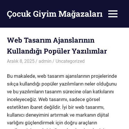
Skip
to
Çocuk Giyim Mağazaları
MENU
content
Çocuk
Giyim
Mağazaları
Web Tasarım Ajanslarının
Kullandığı Popüler Yazılımlar
Aralık 8, 2025
admin
Uncategorized
Bu makalede, web tasarım ajanslarının projelerinde
sıkça kullandığı popüler yazılımların neler olduğunu
ve bu yazılımların tasarım sürecine olan katkılarını
inceleyeceğiz. Web tasarımı, sadece görsel
estetikten ibaret değildir. İyi bir web tasarımı,
kullanıcı deneyimini artırmak ve markanın dijital
varlığını güçlendirmek için doğru araçların