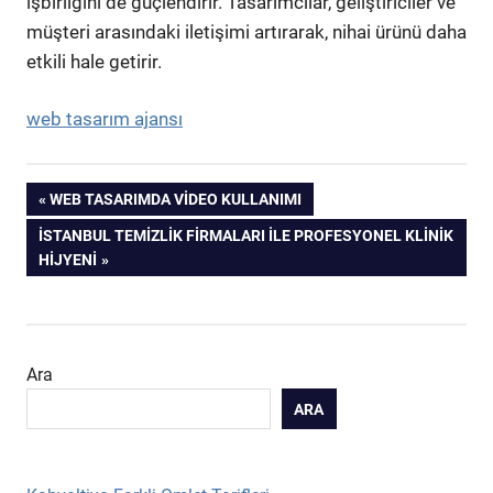
işbirliğini de güçlendirir. Tasarımcılar, geliştiriciler ve
müşteri arasındaki iletişimi artırarak, nihai ürünü daha
etkili hale getirir.
web tasarım ajansı
Yazı
PREVIOUS
WEB TASARIMDA VIDEO KULLANIMI
POST:
NEXT
İSTANBUL TEMIZLIK FIRMALARI ILE PROFESYONEL KLINIK
gezinmesi
POST:
HIJYENI
Ara
ARA