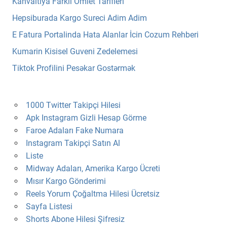
Kahvaltiya Farkli Omlet Tarifleri
Hepsiburada Kargo Sureci Adim Adim
E Fatura Portalinda Hata Alanlar İcin Cozum Rehberi
Kumarin Kisisel Guveni Zedelemesi
Tiktok Profilini Pesəkar Gostərmək
1000 Twitter Takipçi Hilesi
Apk Instagram Gizli Hesap Görme
Faroe Adaları Fake Numara
Instagram Takipçi Satın Al
Liste
Midway Adaları, Amerika Kargo Ücreti
Mısır Kargo Gönderimi
Reels Yorum Çoğaltma Hilesi Ücretsiz
Sayfa Listesi
Shorts Abone Hilesi Şifresiz