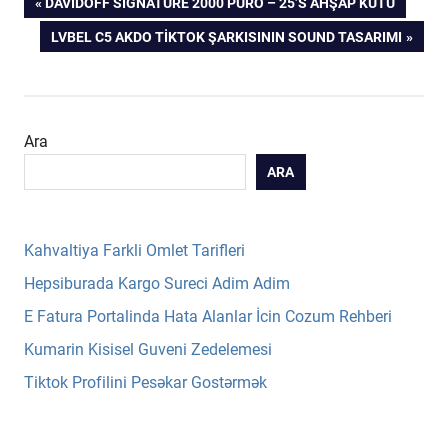
Yazı
PREVIOUS
DAVIDOFF SIGNATURE 2000 PURO – 25’S AHŞAP KUTU
POST:
NEXT
LVBEL C5 AKDO TIKTOK ŞARKISININ SOUND TASARIMI
gezinmesi
POST:
Ara
ARA
Kahvaltiya Farkli Omlet Tarifleri
Hepsiburada Kargo Sureci Adim Adim
E Fatura Portalinda Hata Alanlar İcin Cozum Rehberi
Kumarin Kisisel Guveni Zedelemesi
Tiktok Profilini Pesəkar Gostərmək