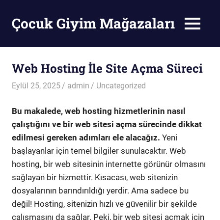
Skip
to
Çocuk Giyim Mağazaları
MENU
content
Çocuk
Giyim
Mağazaları
Web Hosting İle Site Açma Süreci
Eylül 25, 2025
admin
Uncategorized
Bu makalede, web hosting hizmetlerinin nasıl
çalıştığını ve bir web sitesi açma sürecinde dikkat
edilmesi gereken adımları ele alacağız.
Yeni
başlayanlar için temel bilgiler sunulacaktır. Web
hosting, bir web sitesinin internette görünür olmasını
sağlayan bir hizmettir. Kısacası, web sitenizin
dosyalarının barındırıldığı yerdir. Ama sadece bu
değil! Hosting, sitenizin hızlı ve güvenilir bir şekilde
çalışmasını da sağlar. Peki, bir web sitesi açmak için