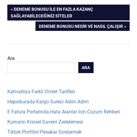
Yazı
PREVIOUS
DENEME BONUSU İLE EN FAZLA KAZANÇ
POST:
SAĞLAYABILECEĞINIZ SITELER
gezinmesi
NEXT
DENEME BONUSU NEDIR VE NASIL ÇALIŞIR
POST:
Ara
ARA
Kahvaltiya Farkli Omlet Tarifleri
Hepsiburada Kargo Sureci Adim Adim
E Fatura Portalinda Hata Alanlar İcin Cozum Rehberi
Kumarin Kisisel Guveni Zedelemesi
Tiktok Profilini Pesəkar Gostərmək