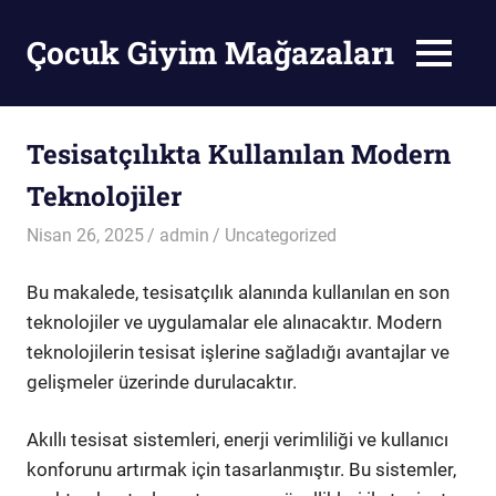
Skip
to
Çocuk Giyim Mağazaları
MENU
content
Çocuk
Giyim
Mağazaları
Tesisatçılıkta Kullanılan Modern
Teknolojiler
Nisan 26, 2025
admin
Uncategorized
Bu makalede, tesisatçılık alanında kullanılan en son
teknolojiler ve uygulamalar ele alınacaktır. Modern
teknolojilerin tesisat işlerine sağladığı avantajlar ve
gelişmeler üzerinde durulacaktır.
Akıllı tesisat sistemleri, enerji verimliliği ve kullanıcı
konforunu artırmak için tasarlanmıştır. Bu sistemler,