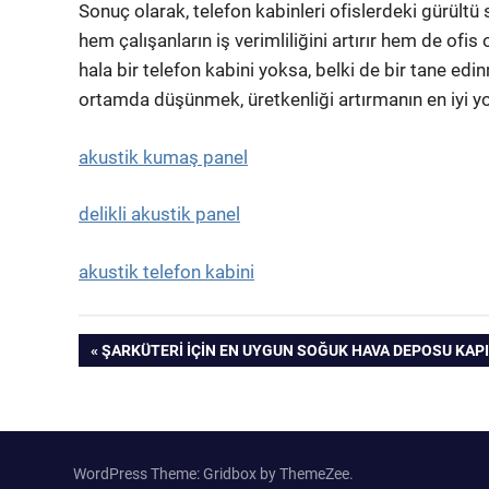
Sonuç olarak, telefon kabinleri ofislerdeki gürült
hem çalışanların iş verimliliğini artırır hem de ofis
hala bir telefon kabini yoksa, belki de bir tane ed
ortamda düşünmek, üretkenliği artırmanın en iyi yol
akustik kumaş panel
delikli akustik panel
akustik telefon kabini
Yazı
PREVIOUS
ŞARKÜTERI İÇIN EN UYGUN SOĞUK HAVA DEPOSU KAPI
POST:
gezinmesi
WordPress Theme: Gridbox by ThemeZee.