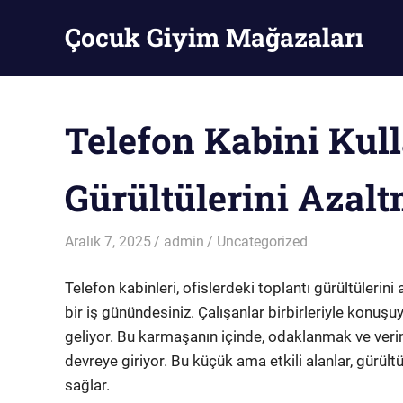
Skip
Çocuk Giyim Mağazaları
to
content
Çocuk
Giyim
Mağazaları
Telefon Kabini Kull
Gürültülerini Azal
Aralık 7, 2025
admin
Uncategorized
Telefon kabinleri, ofislerdeki toplantı gürültülerin
bir iş günündesiniz. Çalışanlar birbirleriyle konuşuyo
geliyor. Bu karmaşanın içinde, odaklanmak ve verim
devreye giriyor. Bu küçük ama etkili alanlar, gürült
sağlar.