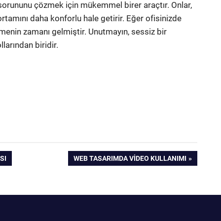
ü sorununu çözmek için mükemmel birer araçtır. Onlar,
 ortamını daha konforlu hale getirir. Eğer ofisinizde
inmenin zamanı gelmiştir. Unutmayın, sessiz bir
larından biridir.
NEXT
SI
WEB TASARIMDA VIDEO KULLANIMI
POST: