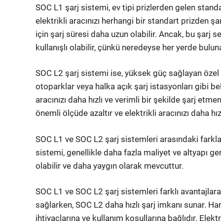
SOC L1 şarj sistemi, ev tipi prizlerden gelen standa
elektrikli aracınızı herhangi bir standart prizden ş
için şarj süresi daha uzun olabilir. Ancak, bu şarj 
kullanışlı olabilir, çünkü neredeyse her yerde bulun
SOC L2 şarj sistemi ise, yüksek güç sağlayan özel bi
otoparklar veya halka açık şarj istasyonları gibi bel
aracınızı daha hızlı ve verimli bir şekilde şarj etme
önemli ölçüde azaltır ve elektrikli aracınızı daha hı
SOC L1 ve SOC L2 şarj sistemleri arasındaki farklar 
sistemi, genellikle daha fazla maliyet ve altyapı g
olabilir ve daha yaygın olarak mevcuttur.
SOC L1 ve SOC L2 şarj sistemleri farklı avantajlara s
sağlarken, SOC L2 daha hızlı şarj imkanı sunar. Hang
ihtiyaçlarına ve kullanım koşullarına bağlıdır. Elektri