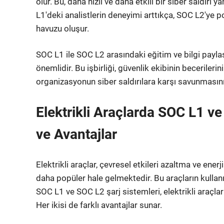
olur. Bu, daha hızlı ve daha etkili bir siber saldırı
L1'deki analistlerin deneyimi arttıkça, SOC L2'ye p
havuzu oluşur.
SOC L1 ile SOC L2 arasındaki eğitim ve bilgi paylaş
önemlidir. Bu işbirliği, güvenlik ekibinin becerilerin
organizasyonun siber saldırılara karşı savunmasını
Elektrikli Araçlarda SOC L1 ve
ve Avantajlar
Elektrikli araçlar, çevresel etkileri azaltma ve enerj
daha popüler hale gelmektedir. Bu araçların kullanı
SOC L1 ve SOC L2 şarj sistemleri, elektrikli araçlar i
Her ikisi de farklı avantajlar sunar.