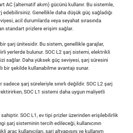
rt AC (alternatif akım) gücünü kullanır. Bu sistemle,
arj edebilirsiniz. Genellikle daha düşük güç sağladığı
seviyesi, acil durumlarda veya seyahat sırasında
an standart prizlere erişim sağlar.
r şarj ünitesidir. Bu sistem, genellikle garajlar,
irli yerlerde bulunur. SOC L2 şarj sistemi, elektrikli
nizi sağlar. Daha yüksek güç seviyesi, şarj süresini
zlı bir şekilde kullanabilme avantajı sunar.
sadece şarj süreleriyle sınırlı değildir. SOC L2 şarj
erektirirken, SOC L1 sistemi daha uygun maliyetli
ahiptir. SOC L1, ev tipi prizler üzerinden erişilebilirlik
i şarj sisteminin tercih edileceği, kullanıcının
kli araç kullanıcıları, şarj altyapısını ve kullanım