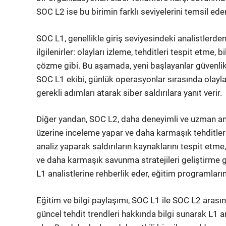
SOC L2 ise bu birimin farklı seviyelerini temsil eder
SOC L1, genellikle giriş seviyesindeki analistlerden
ilgilenirler: olayları izleme, tehditleri tespit etme
çözme gibi. Bu aşamada, yeni başlayanlar güvenlik a
SOC L1 ekibi, günlük operasyonlar sırasında olaylar
gerekli adımları atarak siber saldırılara yanıt verir.
Diğer yandan, SOC L2, daha deneyimli ve uzman anal
üzerine inceleme yapar ve daha karmaşık tehditleri 
analiz yaparak saldırıların kaynaklarını tespit etme
ve daha karmaşık savunma stratejileri geliştirme gi
L1 analistlerine rehberlik eder, eğitim programların
Eğitim ve bilgi paylaşımı, SOC L1 ile SOC L2 arasın
güncel tehdit trendleri hakkında bilgi sunarak L1 an