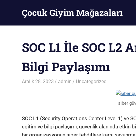
Skip
Çocuk Giyim Mağazaları
to
content
Çocuk
Giyim
Mağazaları
SOC L1 İle SOC L2 A
Bilgi Paylaşımı
Aralık 28, 2023
admin
Uncategorized
siber güv
SOC L1 (Security Operations Center Level 1) ve SO
eğitim ve bilgi paylaşımı, güvenlik alanında etkin bi
bir organizasyonun siber tehditlere karşı savunma 