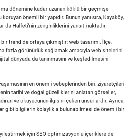
ik Roma dönemine kadar uzanan köklü bir geçmişe
yu koruyan önemli bir yapıdır. Bunun yanı sıra, Kayaköy,
r da Halfeti'nin zenginliklerini yansıtmaktadır.
bir trend de ortaya çıkmıştır: web tasarımı. İlçe,
daha fazla görünürlük sağlamak amacıyla web sitelerini
ijital dünyada da tanınmasını ve keşfedilmesini
şamasının en önemli sebeplerinden biri, ziyaretçileri
çenin tarihi ve doğal güzelliklerini anlatan görseller,
dıran ve okuyucunun ilgisini çeken unsurlardır. Ayrıca,
er gibi bilgilerin kolaylıkla bulunabilmesi de önemli bir
 iyileştirmek için SEO optimizasyonlu içeriklere de