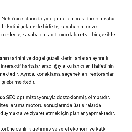
rat Nehri'nin sularında yarı gömülü olarak duran meşhur
in dikkatini çekmekle birlikte, kasabanın turizm
u nedenle, kasabanın tanıtımını daha etkili bir şekilde
ın tarihini ve doğal güzelliklerini anlatan ayrıntılı
teraktif haritalar aracılığıyla kullanıcılar, Halfeti'nin
mektedir. Ayrıca, konaklama seçenekleri, restoranlar
rişilebilmektedir.
k ise SEO optimizasyonuyla desteklenmiş olmasıdır.
 sitesi arama motoru sonuçlarında üst sıralarda
i duymakta ve ziyaret etmek için planlar yapmaktadır.
ktörüne canlılık getirmiş ve yerel ekonomiye katkı