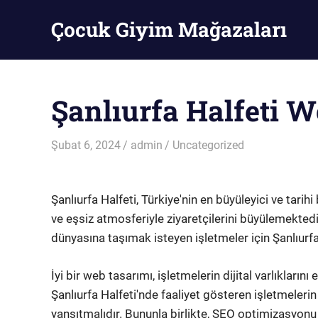
Skip
Çocuk Giyim Mağazaları
to
content
Çocuk
Giyim
Mağazaları
Şanlıurfa Halfeti 
Şubat 6, 2024
admin
Uncategorized
Şanlıurfa Halfeti, Türkiye'nin en büyüleyici ve tarihi
ve eşsiz atmosferiyle ziyaretçilerini büyülemektedir
dünyasına taşımak isteyen işletmeler için Şanlıurf
İyi bir web tasarımı, işletmelerin dijital varlıklarını
Şanlıurfa Halfeti'nde faaliyet gösteren işletmeleri
yansıtmalıdır. Bununla birlikte, SEO optimizasyonu 