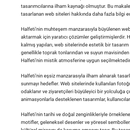
tasarımcılarına ilham kaynağı olmuştur. Bu makale
tasarlanan web siteleri hakkında daha fazla bilgi e
Halfeti'nin muhteşem manzarasıyla büyülenen web t
aktarmak için yaratıcı çözümler geliştirmişlerdir. Ha
kalmış yapıları, web sitelerinde estetik bir tasarım
genellikle toprak tonlarından ve suyun mavisinden i
Halfeti'nin mistik atmosferine uygun seçilmektedir
Halfeti'nin eşsiz manzarasıyla ilham alınarak tasar
sunmayı hedefler. Web sitelerinde kullanılan fotoğra
odaklanır ve ziyaretçileri büyüleyici bir yolculuğa çı
animasyonlarla desteklenen tasarımlar, kullanıcıla
Halfeti'nin tarihi ve doğal zenginlikleriyle örnekle
motifler, geleneksel desenler ve yöresel semboller, 