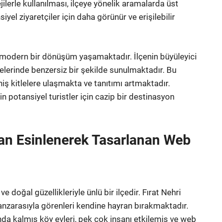
lerle kullanılması, ilçeye yönelik aramalarda üst
yel ziyaretçiler için daha görünür ve erişilebilir
a modern bir dönüşüm yaşamaktadır. İlçenin büyüleyici
elerinde benzersiz bir şekilde sunulmaktadır. Bu
eniş kitlelere ulaşmakta ve tanıtımı artmaktadır.
in potansiyel turistler için cazip bir destinasyon
dan Esinlenerek Tasarlanan Web
e doğal güzellikleriyle ünlü bir ilçedir. Fırat Nehri
 manzarasıyla görenleri kendine hayran bırakmaktadır.
tında kalmış köy evleri, pek çok insanı etkilemiş ve web