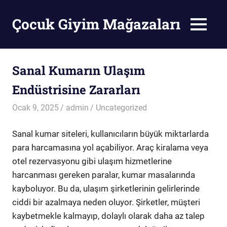
Skip
to
Çocuk Giyim Mağazaları
MENU
content
Çocuk
Giyim
Mağazaları
Sanal Kumarın Ulaşım
Endüstrisine Zararları
Ocak 9, 2025
admin
Uncategorized
Sanal kumar siteleri, kullanıcıların büyük miktarlarda
para harcamasına yol açabiliyor. Araç kiralama veya
otel rezervasyonu gibi ulaşım hizmetlerine
harcanması gereken paralar, kumar masalarında
kayboluyor. Bu da, ulaşım şirketlerinin gelirlerinde
ciddi bir azalmaya neden oluyor. Şirketler, müşteri
kaybetmekle kalmayıp, dolaylı olarak daha az talep