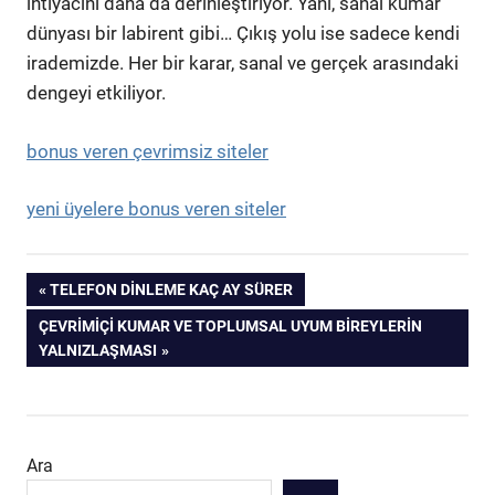
ihtiyacını daha da derinleştiriyor. Yani, sanal kumar
dünyası bir labirent gibi… Çıkış yolu ise sadece kendi
irademizde. Her bir karar, sanal ve gerçek arasındaki
dengeyi etkiliyor.
bonus veren çevrimsiz siteler
yeni üyelere bonus veren siteler
Yazı
PREVIOUS
TELEFON DINLEME KAÇ AY SÜRER
POST:
NEXT
ÇEVRIMIÇI KUMAR VE TOPLUMSAL UYUM BIREYLERIN
gezinmesi
POST:
YALNIZLAŞMASI
Ara