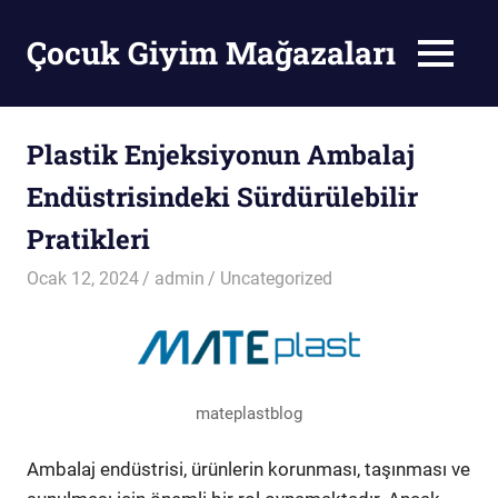
Skip
to
Çocuk Giyim Mağazaları
MENU
content
Çocuk
Giyim
Mağazaları
Plastik Enjeksiyonun Ambalaj
Endüstrisindeki Sürdürülebilir
Pratikleri
Ocak 12, 2024
admin
Uncategorized
mateplastblog
Ambalaj endüstrisi, ürünlerin korunması, taşınması ve