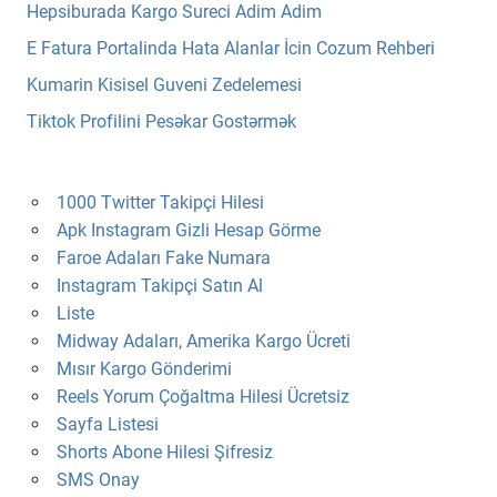
Hepsiburada Kargo Sureci Adim Adim
E Fatura Portalinda Hata Alanlar İcin Cozum Rehberi
Kumarin Kisisel Guveni Zedelemesi
Tiktok Profilini Pesəkar Gostərmək
1000 Twitter Takipçi Hilesi
Apk Instagram Gizli Hesap Görme
Faroe Adaları Fake Numara
Instagram Takipçi Satın Al
Liste
Midway Adaları, Amerika Kargo Ücreti
Mısır Kargo Gönderimi
Reels Yorum Çoğaltma Hilesi Ücretsiz
Sayfa Listesi
Shorts Abone Hilesi Şifresiz
SMS Onay