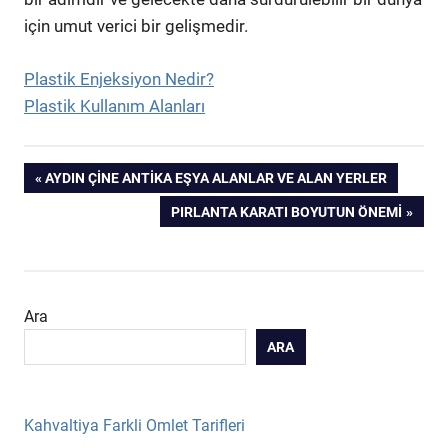
için umut verici bir gelişmedir.
Plastik Enjeksiyon Nedir?
Plastik Kullanım Alanları
Yazı
PREVIOUS
AYDIN ÇINE ANTIKA EŞYA ALANLAR VE ALAN YERLER
POST:
NEXT
PIRLANTA KARATI BOYUTUN ÖNEMI
gezinmesi
POST:
Ara
ARA
Kahvaltiya Farkli Omlet Tarifleri