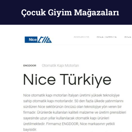
Skip
Çocuk Giyim Mağazaları
to
content
Çocuk
Giyim
Mağazaları