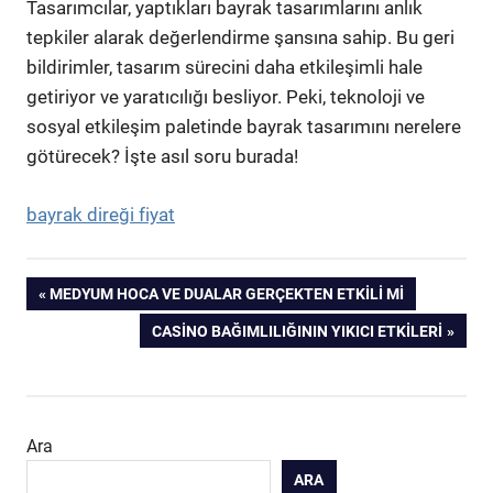
Tasarımcılar, yaptıkları bayrak tasarımlarını anlık
tepkiler alarak değerlendirme şansına sahip. Bu geri
bildirimler, tasarım sürecini daha etkileşimli hale
getiriyor ve yaratıcılığı besliyor. Peki, teknoloji ve
sosyal etkileşim paletinde bayrak tasarımını nerelere
götürecek? İşte asıl soru burada!
bayrak direği fiyat
Yazı
PREVIOUS
MEDYUM HOCA VE DUALAR GERÇEKTEN ETKILI MI
POST:
NEXT
CASINO BAĞIMLILIĞININ YIKICI ETKILERI
gezinmesi
POST:
Ara
ARA