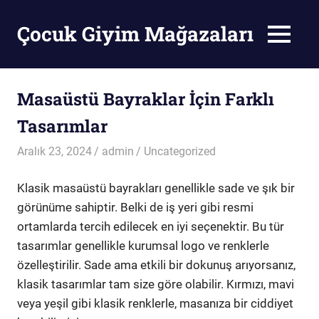
Skip
to
Çocuk Giyim Mağazaları
MENU
content
Çocuk
Giyim
Mağazaları
Masaüstü Bayraklar İçin Farklı
Tasarımlar
Aralık 23, 2024
admin
Uncategorized
Klasik masaüstü bayrakları genellikle sade ve şık bir
görünüme sahiptir. Belki de iş yeri gibi resmi
ortamlarda tercih edilecek en iyi seçenektir. Bu tür
tasarımlar genellikle kurumsal logo ve renklerle
özelleştirilir. Sade ama etkili bir dokunuş arıyorsanız,
klasik tasarımlar tam size göre olabilir. Kırmızı, mavi
veya yeşil gibi klasik renklerle, masanıza bir ciddiyet