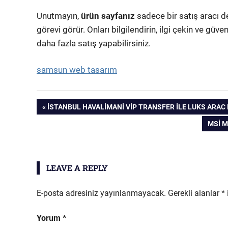
Unutmayın,
ürün sayfanız
sadece bir satış aracı d
görevi görür. Onları bilgilendirin, ilgi çekin ve güv
daha fazla satış yapabilirsiniz.
samsun web tasarım
Yazı
PREVIOUS
İSTANBUL HAVALIMANI VIP TRANSFER İLE LUKS ARAC
POST:
NEXT
MSI M
gezinmesi
POST:
LEAVE A REPLY
E-posta adresiniz yayınlanmayacak.
Gerekli alanlar
*
Yorum
*