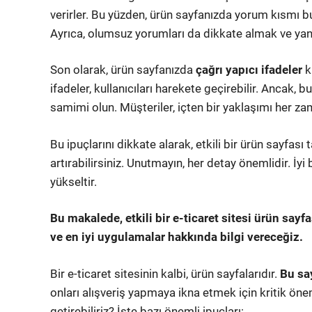
verirler. Bu yüzden, ürün sayfanızda yorum kısmı b
Ayrıca, olumsuz yorumları da dikkate almak ve yanı
Son olarak, ürün sayfanızda
çağrı yapıcı ifadeler
ku
ifadeler, kullanıcıları harekete geçirebilir. Ancak,
samimi olun. Müşteriler, içten bir yaklaşımı her za
Bu ipuçlarını dikkate alarak, etkili bir ürün sayfası t
artırabilirsiniz. Unutmayın, her detay önemlidir. İyi
yükseltir.
Bu makalede, etkili bir e-ticaret sitesi ürün say
ve en iyi uygulamalar hakkında bilgi vereceğiz.
Bir e-ticaret sitesinin kalbi, ürün sayfalarıdır.
Bu sa
onları alışveriş yapmaya ikna etmek için kritik önem
getirebiliriz? İşte bazı önemli ipuçları: