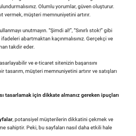
ulundurmalısınız. Olumlu yorumlar, güven oluşturur.
t vermek, müşteri memnuniyetini artırır.
llanmayı unutmayın. “Şimdi al!”, “Sınırlı stok!” gibi
 bu ifadeleri abartmaktan kaçınmalısınız. Gerçekçi ve
man takdir eder.
asarlayabilir ve e-ticaret sitenizin başarısını
 bir tasarım, müşteri memnuniyetini artırır ve satışları
fası tasarlamak için dikkate almanız gereken ipuçları
yfalar
, potansiyel müşterilerin dikkatini çekmek ve
e sahiptir. Peki, bu sayfaları nasıl daha etkili hale