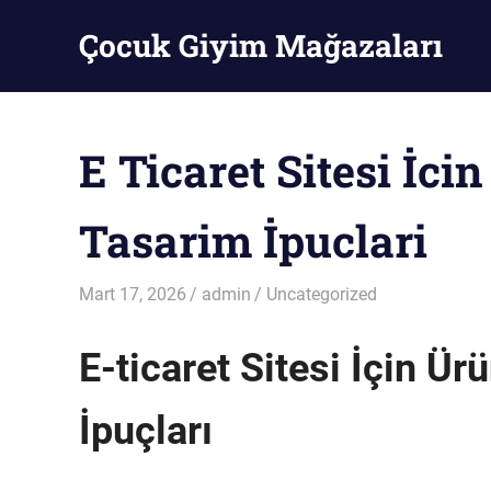
Skip
Çocuk Giyim Mağazaları
to
content
Çocuk
Giyim
Mağazaları
E Ticaret Sitesi İci
Tasarim İpuclari
Mart 17, 2026
admin
Uncategorized
E-ticaret Sitesi İçin Ü
İpuçları