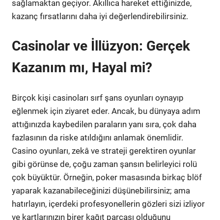
sağlamaktan geçiyor. Akıllıca hareket ettiğinizde,
kazanç fırsatlarını daha iyi değerlendirebilirsiniz.
Casinolar ve İllüzyon: Gerçek
Kazanım mı, Hayal mi?
Birçok kişi casinoları sırf şans oyunları oynayıp
eğlenmek için ziyaret eder. Ancak, bu dünyaya adım
attığınızda kaybedilen paraların yanı sıra, çok daha
fazlasının da riske atıldığını anlamak önemlidir.
Casino oyunları, zekâ ve strateji gerektiren oyunlar
gibi görünse de, çoğu zaman şansın belirleyici rolü
çok büyüktür. Örneğin, poker masasında birkaç blöf
yaparak kazanabileceğinizi düşünebilirsiniz; ama
hatırlayın, içerdeki profesyonellerin gözleri sizi izliyor
ve kartlarınızın birer kağıt parçası olduğunu