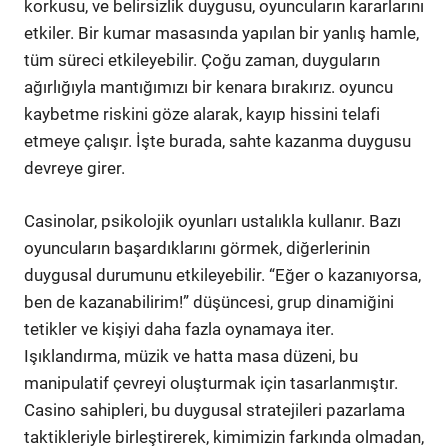
korkusu, ve belirsizlik duygusu, oyuncuların kararlarını
etkiler. Bir kumar masasında yapılan bir yanlış hamle,
tüm süreci etkileyebilir. Çoğu zaman, duyguların
ağırlığıyla mantığımızı bir kenara bırakırız. oyuncu
kaybetme riskini göze alarak, kayıp hissini telafi
etmeye çalışır. İşte burada, sahte kazanma duygusu
devreye girer.
Casinolar, psikolojik oyunları ustalıkla kullanır. Bazı
oyuncuların başardıklarını görmek, diğerlerinin
duygusal durumunu etkileyebilir. “Eğer o kazanıyorsa,
ben de kazanabilirim!” düşüncesi, grup dinamiğini
tetikler ve kişiyi daha fazla oynamaya iter.
Işıklandırma, müzik ve hatta masa düzeni, bu
manipulatif çevreyi oluşturmak için tasarlanmıştır.
Casino sahipleri, bu duygusal stratejileri pazarlama
taktikleriyle birleştirerek, kimimizin farkında olmadan,