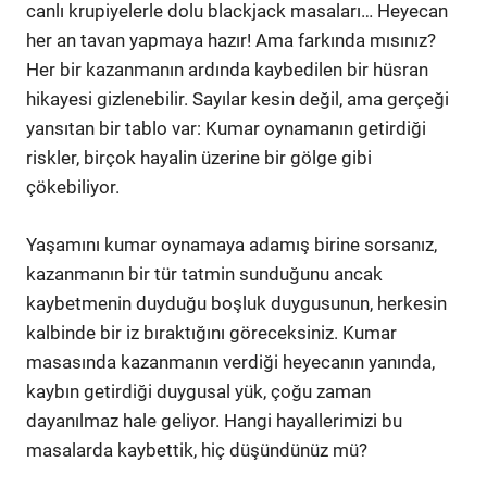
canlı krupiyelerle dolu blackjack masaları… Heyecan
her an tavan yapmaya hazır! Ama farkında mısınız?
Her bir kazanmanın ardında kaybedilen bir hüsran
hikayesi gizlenebilir. Sayılar kesin değil, ama gerçeği
yansıtan bir tablo var: Kumar oynamanın getirdiği
riskler, birçok hayalin üzerine bir gölge gibi
çökebiliyor.
Yaşamını kumar oynamaya adamış birine sorsanız,
kazanmanın bir tür tatmin sunduğunu ancak
kaybetmenin duyduğu boşluk duygusunun, herkesin
kalbinde bir iz bıraktığını göreceksiniz. Kumar
masasında kazanmanın verdiği heyecanın yanında,
kaybın getirdiği duygusal yük, çoğu zaman
dayanılmaz hale geliyor. Hangi hayallerimizi bu
masalarda kaybettik, hiç düşündünüz mü?