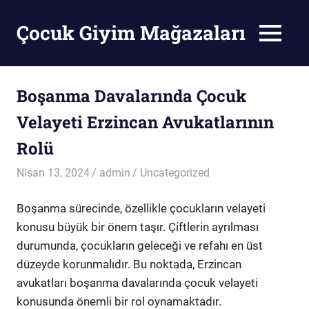
Skip
to
Çocuk Giyim Mağazaları
MENU
content
Çocuk
Giyim
Mağazaları
Boşanma Davalarında Çocuk
Velayeti Erzincan Avukatlarının
Rolü
Nisan 13, 2024
admin
Uncategorized
Boşanma sürecinde, özellikle çocukların velayeti
konusu büyük bir önem taşır. Çiftlerin ayrılması
durumunda, çocukların geleceği ve refahı en üst
düzeyde korunmalıdır. Bu noktada, Erzincan
avukatları boşanma davalarında çocuk velayeti
konusunda önemli bir rol oynamaktadır.