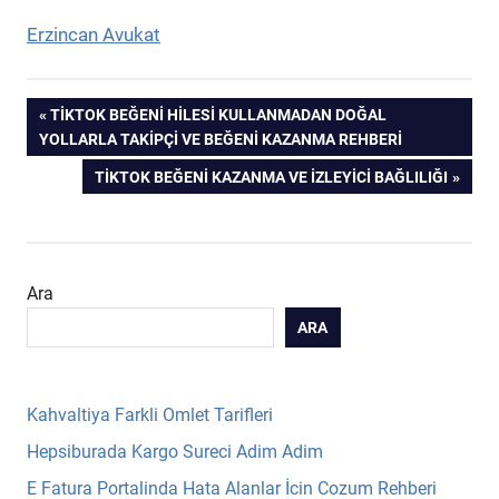
Erzincan Avukat
Yazı
PREVIOUS
TIKTOK BEĞENI HILESI KULLANMADAN DOĞAL
POST:
YOLLARLA TAKIPÇI VE BEĞENI KAZANMA REHBERI
gezinmesi
NEXT
TIKTOK BEĞENI KAZANMA VE İZLEYICI BAĞLILIĞI
POST:
Ara
ARA
Kahvaltiya Farkli Omlet Tarifleri
Hepsiburada Kargo Sureci Adim Adim
E Fatura Portalinda Hata Alanlar İcin Cozum Rehberi