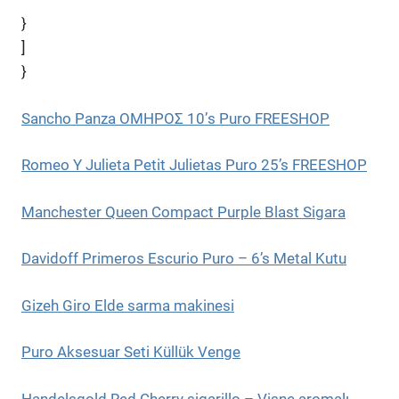
}
]
}
Sancho Panza OMHPOΣ 10’s Puro FREESHOP
Romeo Y Julieta Petit Julietas Puro 25’s FREESHOP
Manchester Queen Compact Purple Blast Sigara
Davidoff Primeros Escurio Puro – 6’s Metal Kutu
Gizeh Giro Elde sarma makinesi
Puro Aksesuar Seti Küllük Venge
Handelsgold Red Cherry sigarillo – Vişne aromalı