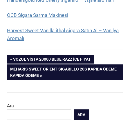
OCB Sigara Sarma Makinesi
Harvest Sweet Vanilla ithal sigara Satın Al – Vanilya
Aromalı
Yazı
PREVIOUS
VOZOL VISTA 20000 BLUE RAZZ İCE FIYAT
POST:
NEXT
MEHARIS SWEET ORIENT SIGARILLO 20S KAPIDA ÖDEME
gezinmesi
POST:
KAPIDA ÖDEME
Ara
ARA