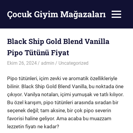
Skip
to
Çocuk Giyim Mağazaları
MENU
content
Çocuk
Giyim
Mağazaları
Black Ship Gold Blend Vanilla
Pipo Tütünü Fiyat
Ekim 26, 2024
admin
Uncategorized
Pipo tütünleri, içim zevki ve aromatik özellikleriyle
bilinir. Black Ship Gold Blend Vanilla, bu noktada öne
çıkıyor. Vanilya notaları, içimi yumuşak ve tatlı kılıyor.
Bu özel karışım, pipo tütünleri arasında sıradan bir
seçenek değil; tam aksine, bir çok pipo severin
favorisi haline geliyor. Ama acaba bu muazzam
lezzetin fiyatı ne kadar?