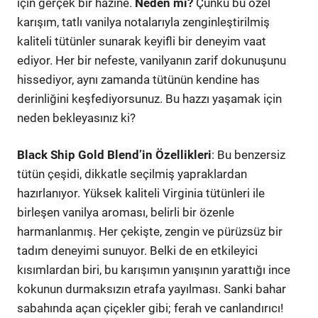
için gerçek bir hazine.
Neden mi?
Çünkü bu özel
karışım, tatlı vanilya notalarıyla zenginleştirilmiş
kaliteli tütünler sunarak keyifli bir deneyim vaat
ediyor. Her bir nefeste, vanilyanın zarif dokunuşunu
hissediyor, aynı zamanda tütünün kendine has
derinliğini keşfediyorsunuz. Bu hazzı yaşamak için
neden bekleyasınız ki?
Black Ship Gold Blend’in Özellikleri
: Bu benzersiz
tütün çeşidi, dikkatle seçilmiş yapraklardan
hazırlanıyor. Yüksek kaliteli Virginia tütünleri ile
birleşen vanilya aroması, belirli bir özenle
harmanlanmış. Her çekişte, zengin ve pürüzsüz bir
tadım deneyimi sunuyor. Belki de en etkileyici
kısımlardan biri, bu karışımın yanışının yarattığı ince
kokunun durmaksızın etrafa yayılması. Sanki bahar
sabahında açan çiçekler gibi; ferah ve canlandırıcı!