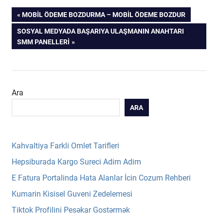
Yazı
PREVIOUS
MOBIL ÖDEME BOZDURMA – MOBIL ÖDEME BOZDUR
POST:
NEXT
SOSYAL MEDYADA BAŞARIYA ULAŞMANIN ANAHTARI
gezinmesi
POST:
SMM PANELLERI
Ara
ARA
Kahvaltiya Farkli Omlet Tarifleri
Hepsiburada Kargo Sureci Adim Adim
E Fatura Portalinda Hata Alanlar İcin Cozum Rehberi
Kumarin Kisisel Guveni Zedelemesi
Tiktok Profilini Pesəkar Gostərmək