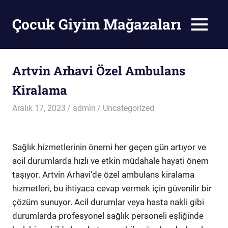
Skip
to
Çocuk Giyim Mağazaları
MENU
content
Çocuk
Giyim
Mağazaları
Artvin Arhavi Özel Ambulans
Kiralama
Aralık 17, 2023
admin
Uncategorized
Sağlık hizmetlerinin önemi her geçen gün artıyor ve
acil durumlarda hızlı ve etkin müdahale hayati önem
taşıyor. Artvin Arhavi'de özel ambulans kiralama
hizmetleri, bu ihtiyaca cevap vermek için güvenilir bir
çözüm sunuyor. Acil durumlar veya hasta nakli gibi
durumlarda profesyonel sağlık personeli eşliğinde