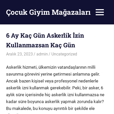
Skip
to
Çocuk Giyim Mağazaları
MENU
content
Çocuk
Giyim
Mağazaları
6 Ay Kaç Gün Askerlik İzin
Kullanmazsan Kaç Gün
Aralık 23, 2023
admin
Uncategorized
Askerlik hizmeti, ülkemizin vatandaşlarının milli
savunma görevini yerine getirmesi anlamına gelir.
Ancak bazen kişisel veya profesyonel nedenlerle
askerlik izni kullanmak gerekebilir. Peki, bir asker, 6
aylık süre içerisinde hiç askerlik izni kullanmazsa ne
kadar süre boyunca askerlik yapmak zorunda kalır?
Bu makalede, bu konuyu ayrıntılı bir şekilde ele