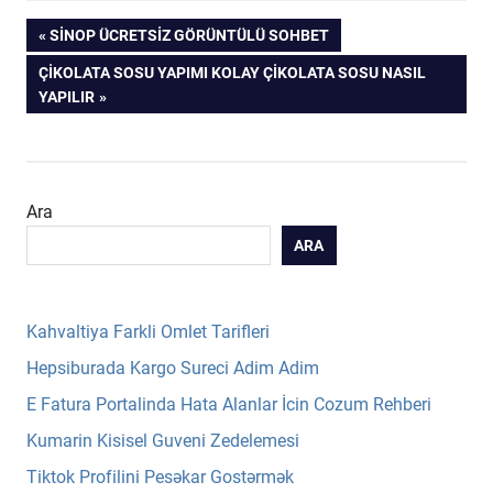
Yazı
PREVIOUS
SINOP ÜCRETSIZ GÖRÜNTÜLÜ SOHBET
POST:
NEXT
ÇIKOLATA SOSU YAPIMI KOLAY ÇIKOLATA SOSU NASIL
gezinmesi
POST:
YAPILIR
Ara
ARA
Kahvaltiya Farkli Omlet Tarifleri
Hepsiburada Kargo Sureci Adim Adim
E Fatura Portalinda Hata Alanlar İcin Cozum Rehberi
Kumarin Kisisel Guveni Zedelemesi
Tiktok Profilini Pesəkar Gostərmək